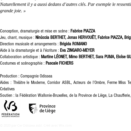
Naturellement il y a aussi dedans d’autres clés. Par exemple le ressent
grande joie. »
Conception, dramaturgie et mise en scène :
Fabrice PIAZZA
Jeu, chant, musique :
Ninùccia BERTHET, Jonas HERVOUËT, Fabrice PIAZZA, Br
Direction musicale et arrangements :
Brigida ROMANO
Aide à la dramaturgie et à l'écriture :
Eva ZINGARO-MEYER
Collaboration artistique :
Martine LÉONET, Mimo BERTHET, Sara PUMA, Eloïse G
Costumes et scénographie :
Pascale FICHERS
Production : Compagnie Odissea
A
ides : Théâtre le Moderne, Corridor ASBL, Acteurs de l’Ombre, Ferme Miss T
Créatives
Soutien : la Fédération Wallonie-Bruxelles, de la Province de Liège, La Chaufferie
© 2020 par Cie Odissea asbl. Créé avec
Wix.com